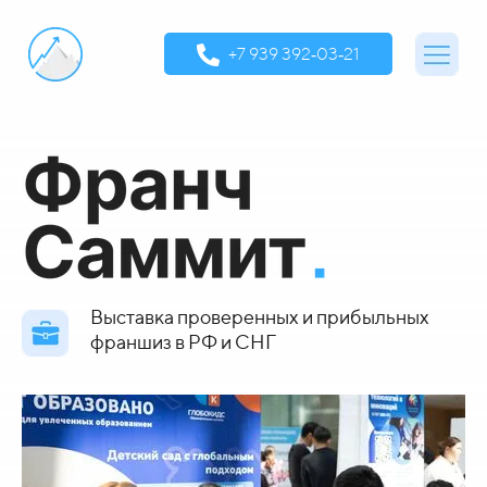
‪+7 939 392‑03‑21‬
Выставка проверенных
и прибыльных
франшиз
в РФ и СНГ