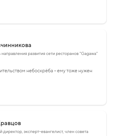
вчинникова
 направления развития сети ресторанов "Gagawa"
ительством небоскрёба – ему тоже нужен
Кравцов
 директор, эксперт-евангелист, член совета