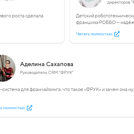
директоров 
ивого роста сделала
Детский робототехнически
франшиза РОББО — надёжн
Читать полностью
Аделина Сахапова
Руководитель CRM "ФРУК"
система для франчайзинга: что такое «ФРУК» и зачем она н
ь полностью