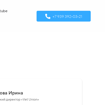
tube
‪+7 939 392‑03‑21‬
ова Ирина
ий директор «Vet Union»