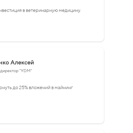
нвестиция в ветеринарную медицину.
нко Алексей
 директор "YDM"
рнуть до 25% вложений в майнинг