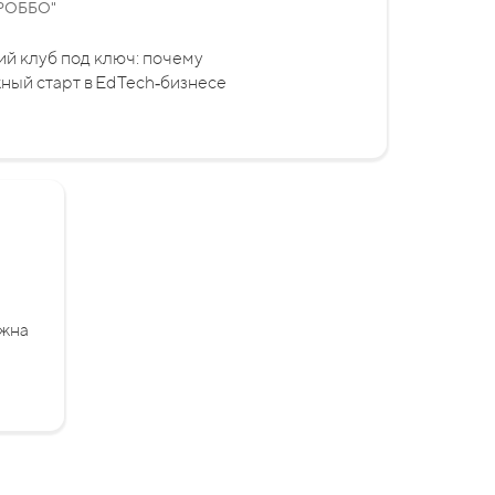
"РОББО"
й клуб под ключ: почему
ый старт в EdTech‑бизнесе
ужна