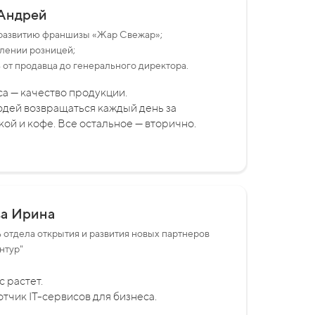
Андрей
 развитию франшизы «Жар Cвежар»;
влении розницей;
 от продавца до генерального директора.
а — качество продукции.
юдей возвращаться каждый день за
ой и кофе. Все остальное — вторично.
ва Ирина
 отдела открытия и развития новых партнеров
нтур"
 растет.
тчик IT-сервисов для бизнеса.