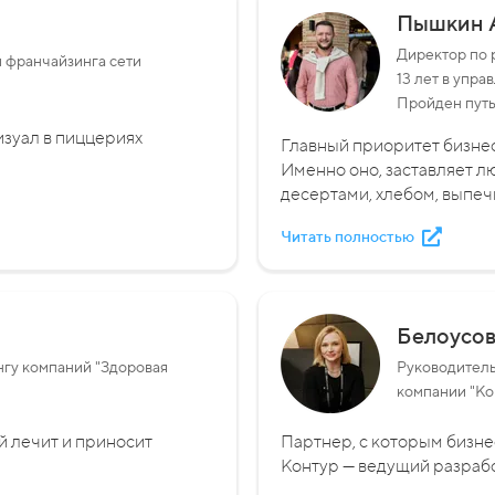
Пышкин 
Директор по
и франчайзинга сети
13 лет в упра
Пройден путь
изуал в пиццериях
Главный приоритет бизнес
Именно оно, заставляет л
десертами, хлебом, выпечк
Читать полностью
Белоусо
гу компаний "Здоровая
Руководитель
компании "Ко
й лечит и приносит
Партнер, с которым бизнес
Контур — ведущий разрабо